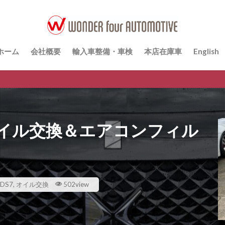
ホーム
会社概要
輸入車整備・車検
本店在庫車
English
オイル交換＆エアコンフィル
DS7
,
オイル交換
502view