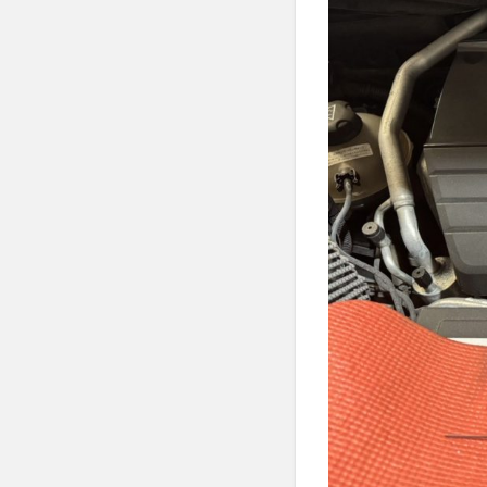
換
2
エ
ア
コ
ン
フ
ィ
ル
タ
ー
交
換
3
WONDER
four
AUTOMOTIVE
店舗情報
3.1