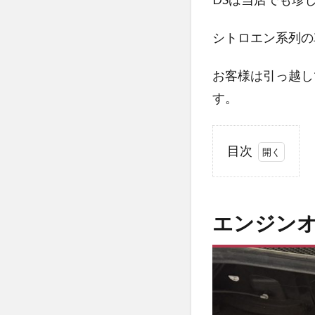
シトロエン系列の
お客様は引っ越し
す。
目次
1
エ
ン
エンジン
ジ
ン
オ
イ
ル
交