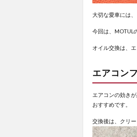
明石
大切な愛車には、
本店
3.2
今回は、MOTULの
姫路
店
オイル交換は、エ
エアコン
エアコンの効きが
おすすめです。
交換後は、クリー