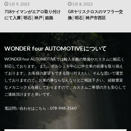
5月 9, 2023
5月 8, 2023
718ケイマンがエアロ取り付け
GRヤリスクロスのマフラー交
にて入庫│明石│神戸│姫路
換│明石│神戸市西区
WONDER four AUTOMOTIVEについて
WONDER four AUTOMOTIVEでは輸入全般の整備やカスタムに幅広く
対応しております。 また、ポルシェを中心に中古車の在庫を取り揃え
ております。 お客様の要望をできる限り叶えたい。そんな思いで運営
しておりますので、お車の事ならなんなりとご相談下さい。 経験豊富
なメカニックも在籍しておりますので、カスタムご希望の方も安心して
ご連絡頂けますと幸いです。
電話問い合わせはこちら：078-948-3560