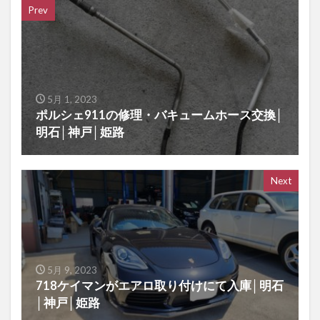
Prev
5月 1, 2023
ポルシェ911の修理・バキュームホース交換│
明石│神戸│姫路
Next
5月 9, 2023
718ケイマンがエアロ取り付けにて入庫│明石
│神戸│姫路