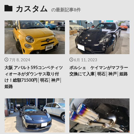
カスタム
の最新記事8件
7月 8, 2024
6月 11, 2023
大阪 アバルト595コンペティツ
ポルシェ ケイマンがマフラー
ィオーネがダウンサス取り付
交換にて入庫│明石│神戸│姫路
け！総額71500円│明石│神戸│
姫路