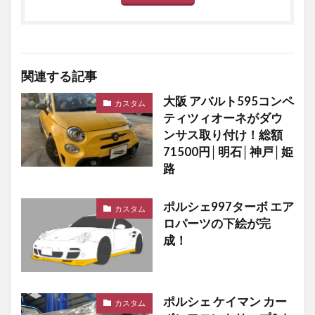
関連する記事
大阪 アバルト595コンペ
カスタム
ティツィオーネがダウ
ンサス取り付け！総額
71500円│明石│神戸│姫
路
ポルシェ997ターボ エア
カスタム
ロパーツの下絵が完
成！
ポルシェ ケイマン カー
カスタム