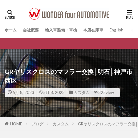
ホーム
会社概要
輸入車整備・車検
本店在庫車
English
GRヤリスクロスのマフラー交換│明石│神戸市
西区
5月 8, 2023
5月 8, 2023
カスタム
325view
HOME
ブログ
カスタム
GRヤリスクロスのマフラー交換