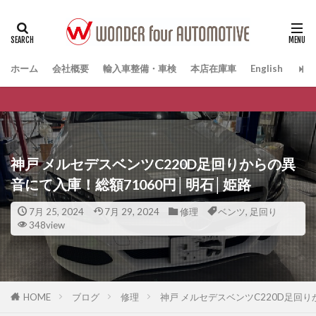
ホーム
会社概要
輸入車整備・車検
本店在庫車
English
神戸 メルセデスベンツC220D足回りからの異
音にて入庫！総額71060円│明石│姫路
7月 25, 2024
7月 29, 2024
修理
ベンツ
,
足回り
348view
HOME
ブログ
修理
神戸 メルセデスベンツC220D足回り