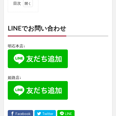
目次
1
LINE
でお
問い
LINEでお問い合わせ
合わ
せ
明石本店↓
姫路店↓