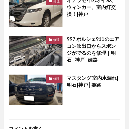
オデッセイのオイル、
修理
ウィンカー、室内灯交
換！|神戸
997 ポルシェ911のエア
修理
コン吹出口からスポン
ジがでるのを修理｜明
石│神戸│姫路
マスタング 室内水漏れ|
修理
明石|神戸│姫路
コメントを書く