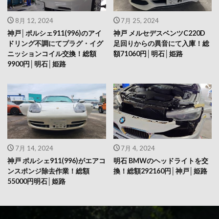
8月 12, 2024
7月 25, 2024
神戸│ポルシェ911(996)のアイ
神戸 メルセデスベンツC220D
ドリング不調にてプラグ・イグ
足回りからの異音にて入庫！総
ニッションコイル交換！総額
額71060円│明石│姫路
9900円│明石│姫路
7月 14, 2024
7月 4, 2024
神戸 ポルシェ911(996)がエアコ
明石 BMWのヘッドライトを交
ンスポンジ除去作業！総額
換！総額292160円│神戸│姫路
55000円明石│姫路