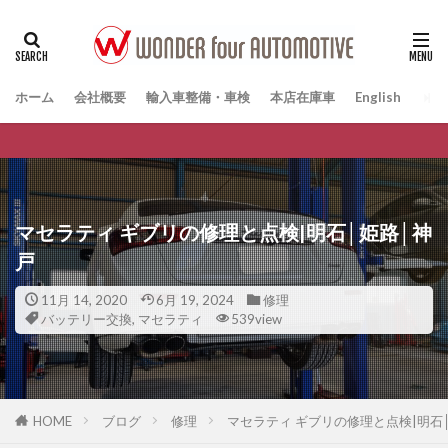
ホーム
会社概要
輸入車整備・車検
本店在庫車
English
マセラティ ギブリの修理と点検|明石│姫路│神
戸
11月 14, 2020
6月 19, 2024
修理
バッテリー交換
,
マセラティ
539view
HOME
ブログ
修理
マセラティ ギブリの修理と点検|明石