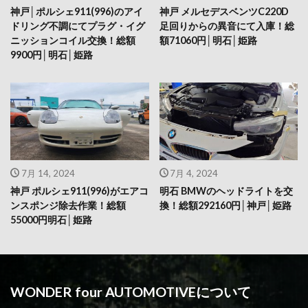
神戸│ポルシェ911(996)のアイ
神戸 メルセデスベンツC220D
ドリング不調にてプラグ・イグ
足回りからの異音にて入庫！総
ニッションコイル交換！総額
額71060円│明石│姫路
9900円│明石│姫路
7月 14, 2024
7月 4, 2024
神戸 ポルシェ911(996)がエアコ
明石 BMWのヘッドライトを交
ンスポンジ除去作業！総額
換！総額292160円│神戸│姫路
55000円明石│姫路
WONDER four AUTOMOTIVEについて