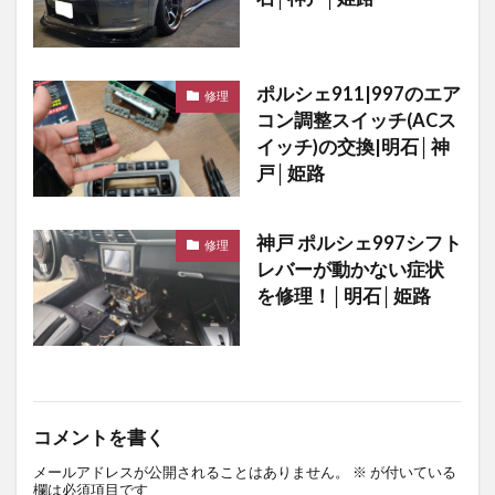
ポルシェ911|997のエア
修理
コン調整スイッチ(ACス
イッチ)の交換|明石│神
戸│姫路
神戸 ポルシェ997シフト
修理
レバーが動かない症状
を修理！│明石│姫路
コメントを書く
メールアドレスが公開されることはありません。
※
が付いている
欄は必須項目です