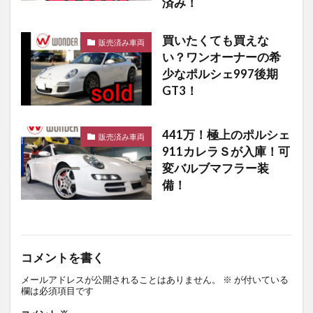
済み！
買いたくても買えな
販売済み車両
い？ワンオーナーの希
少なポルシェ997後期
GT3！
441万！極上のポルシェ
販売済み車両
911カレラＳが入庫！可
変バルブマフラー装
備！
コメントを書く
メールアドレスが公開されることはありません。
※
が付いている
欄は必須項目です