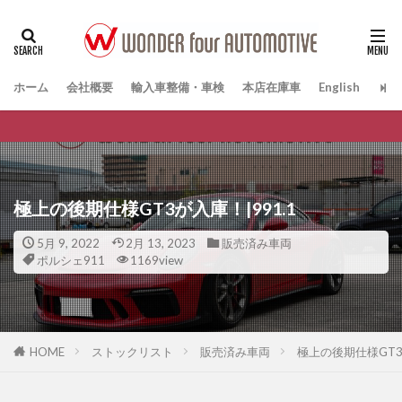
ホーム
会社概要
輸入車整備・車検
本店在庫車
English
極上の後期仕様GT3が入庫！|991.1
5月 9, 2022
2月 13, 2023
販売済み車両
ポルシェ911
1169view
HOME
ストックリスト
販売済み車両
極上の後期仕様GT3が