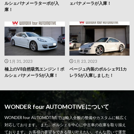
ルシェパナメーラターボが入
ェパナメーラが入庫！
庫！
1月 31, 2023
1月 23, 2023
極上のV8自然吸気エンジン！ポ
ベージュ内装のポルシェ911カ
ルシェ パナメーラSが入庫！
レラSが入庫しました！
WONDER four AUTOMOTIVEについて
WONDER four AUTOMOTIVEでは輸入全般の整備やカスタムに幅広く
対応しております。 また、ポルシェを中心に中古車の在庫を取り揃え
ております。 お客様の要望をできる限り叶えたい。そんな思いで運営